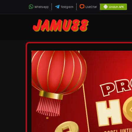
Whatsapp
Telegram
LiveChat
Unduh APK