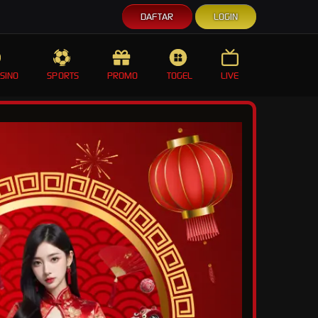
DAFTAR
LOGIN
ASINO
SPORTS
PROMO
TOGEL
LIVE