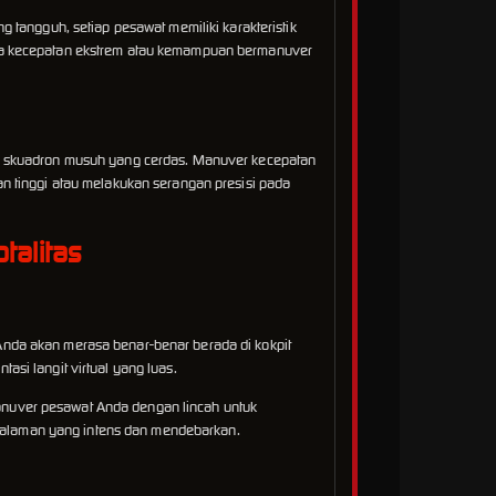
g tangguh, setiap pesawat memiliki karakteristik
suka kecepatan ekstrem atau kemampuan bermanuver
wan skuadron musuh yang cerdas. Manuver kecepatan
an tinggi atau melakukan serangan presisi pada
talitas
Anda akan merasa benar-benar berada di kokpit
si langit virtual yang luas.
anuver pesawat Anda dengan lincah untuk
galaman yang intens dan mendebarkan.