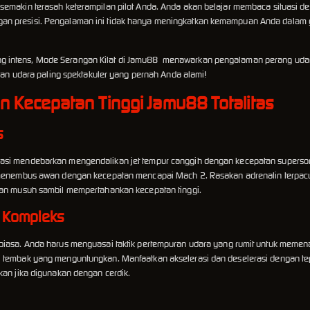
semakin terasah keterampilan pilot Anda. Anda akan belajar membaca situasi 
an presisi. Pengalaman ini tidak hanya meningkatkan kemampuan Anda dalam 
 intens, Mode Serangan Kilat di Jamu88 menawarkan pengalaman perang udara
uran udara paling spektakuler yang pernah Anda alami!
 Kecepatan Tinggi Jamu88 Totalitas
s
sasi mendebarkan mengendalikan jet tempur canggih dengan kecepatan superso
t menembus awan dengan kecepatan mencapai Mach 2. Rasakan adrenalin terpac
kan musuh sambil mempertahankan kecepatan tinggi.
g Kompleks
 biasa. Anda harus menguasai taktik pertempuran udara yang rumit untuk memen
i tembak yang menguntungkan. Manfaatkan akselerasi dan deselerasi dengan t
kan jika digunakan dengan cerdik.