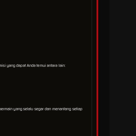
si yang dapat Anda temui antara lain:
 bermain yang selalu segar dan menantang setiap