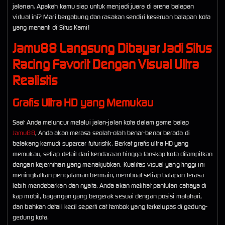
jalanan. Apakah kamu siap untuk menjadi juara di arena balapan
virtual ini? Mari bergabung dan rasakan sendiri keseruan balapan kota
yang menanti di Situs Kami!
Jamu88 Langsung Dibayar Jadi Situs
Racing Favorit Dengan Visual Ultra
Realistis
Grafis Ultra HD yang Memukau
Saat Anda meluncur melalui jalan-jalan kota dalam game balap
Jamu88
, Anda akan merasa seolah-olah benar-benar berada di
belakang kemudi supercar futuristik. Berkat grafis ultra HD yang
memukau, setiap detail dari kendaraan hingga lanskap kota ditampilkan
dengan kejernihan yang menakjubkan. Kualitas visual yang tinggi ini
meningkatkan pengalaman bermain, membuat setiap balapan terasa
lebih mendebarkan dan nyata. Anda akan melihat pantulan cahaya di
kap mobil, bayangan yang bergerak sesuai dengan posisi matahari,
dan bahkan detail kecil seperti cat tembok yang terkelupas di gedung-
gedung kota.