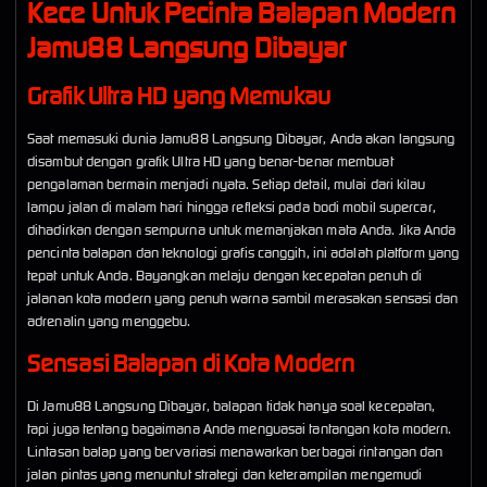
Kece Untuk Pecinta Balapan Modern
Jamu88 Langsung Dibayar
Grafik Ultra HD yang Memukau
Saat memasuki dunia Jamu88 Langsung Dibayar, Anda akan langsung
disambut dengan grafik Ultra HD yang benar-benar membuat
pengalaman bermain menjadi nyata. Setiap detail, mulai dari kilau
lampu jalan di malam hari hingga refleksi pada bodi mobil supercar,
dihadirkan dengan sempurna untuk memanjakan mata Anda. Jika Anda
pencinta balapan dan teknologi grafis canggih, ini adalah platform yang
tepat untuk Anda. Bayangkan melaju dengan kecepatan penuh di
jalanan kota modern yang penuh warna sambil merasakan sensasi dan
adrenalin yang menggebu.
Sensasi Balapan di Kota Modern
Di Jamu88 Langsung Dibayar, balapan tidak hanya soal kecepatan,
tapi juga tentang bagaimana Anda menguasai tantangan kota modern.
Lintasan balap yang bervariasi menawarkan berbagai rintangan dan
jalan pintas yang menuntut strategi dan keterampilan mengemudi