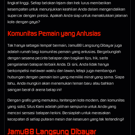
tingkat tinggi. Setiap belokan tajam dan trek lurus memberikan
kesempatan untuk menunjukkan keahlian Anda dalam mengendalikan
supercar dengan presisi. Apakah Anda siap untuk menaklukkan jalanan
kota dengan gaya?
Komunitas Pemain yang Antusias
Tak hanya sebagai tempat bermain, Jamu88 Langsung Dibayar juga
adalah rumah bagi komunitas pemain yang antusias. Bergabunglah
dengan sesama pecinta balapan dan bagikan tips, trik, serta
pengalaman balapan terbaik Anda. Di sini, Anda tidak hanya
berkompetisi melawan waktu dan lawan, tetapi juga membangun
hubungan dengan pemain lain yang memiliki minat yang sama. Siapa
tahu, Anda mungkin akan menemukan teman baru atau bahkan
saingan berat di arena balap ini!
Dengan grafis yang memukau, tantangan kota modern, dan komunitas
yang solid, Situs Kami adalah pilihan sempurna untuk Anda yang
mencari sensasi balapan terkini. Bersiaplah untuk merasakan
kecepatan di setiap putaran mesin dan keseruan yang tak tertandingi!
Jamu88 Langsung Dibayar